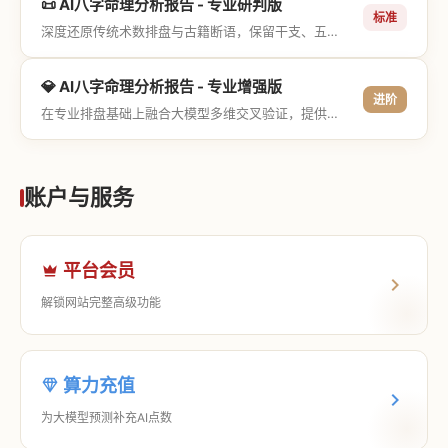
📜 AI八字命理分析报告 - 专业研判版
标准
深度还原传统术数排盘与古籍断语，保留干支、五行与神煞等专业术语，适合追求严谨考证与具备易学基础的用户。
💎 AI八字命理分析报告 - 专业增强版
进阶
在专业排盘基础上融合大模型多维交叉验证，提供更详尽的流年推演、应期运筹、象意深度剖析，以及全方位的运筹决策指导。
账户与服务
平台会员
解锁网站完整高级功能
算力充值
为大模型预测补充AI点数