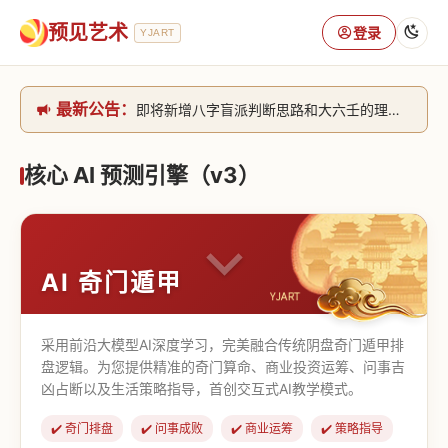
预见艺术
登录
YJART
最新公告：
即将新增八字盲派判断思路和大六壬的理气+取像判断思路。[内侧中，捐赠会员可用]2026/6/30
网站升级完成，升级全模块的算法，限时开放用户注册。2026/6/27
本站已全面接入DeepSeek-v4模型，捐赠会员支持更多功能，推理测算更精准！2026/5/28
核心 AI 预测引擎（v3）
致老用户的一封信，旧站充值会员开放注册截止到8月25日 2026/2/25
AI 奇门遁甲
采用前沿大模型AI深度学习，完美融合传统阴盘奇门遁甲排
盘逻辑。为您提供精准的奇门算命、商业投资运筹、问事吉
凶占断以及生活策略指导，首创交互式AI教学模式。
✔️ 奇门排盘
✔️ 问事成败
✔️ 商业运筹
✔️ 策略指导