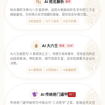
AI 姓名解析
推荐
结合康熙字典与八字喜用神，运用大数据剖析名字中的三才五
格能量场，为你揭示名字隐藏的奥秘，提供改名补救方案。
#宝宝起名
#个人改名
#五行补救
AI 大六壬
极准
SVIP
大六壬被誉为“人事预测之王”。专精于具体事件、突发状况的吉
凶成败推演。神机鬼觉，细节极其丰富，适合短期重大会议与
决策。
#人事预测
#寻物找人
#发展趋势
AI 传统奇门遁甲
热门
传统奇门遁甲被称为中国古代“三式绝学”之首，是融合天文历