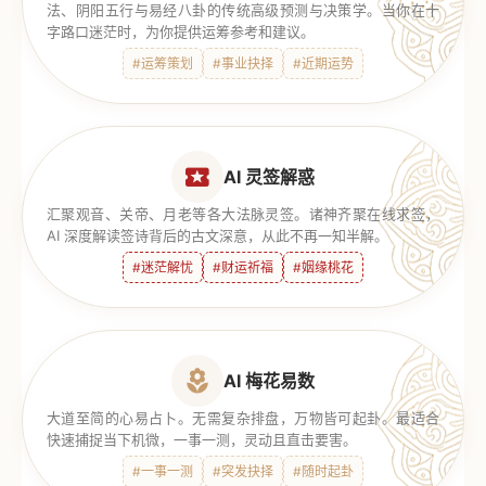
法、阴阳五行与易经八卦的传统高级预测与决策学。当你在十
字路口迷茫时，为你提供运筹参考和建议。
#运筹策划
#事业抉择
#近期运势
AI 灵签解惑
汇聚观音、关帝、月老等各大法脉灵签。诸神齐聚在线求签，
AI 深度解读签诗背后的古文深意，从此不再一知半解。
#迷茫解忧
#财运祈福
#姻缘桃花
AI 梅花易数
大道至简的心易占卜。无需复杂排盘，万物皆可起卦。最适合
快速捕捉当下机微，一事一测，灵动且直击要害。
#一事一测
#突发抉择
#随时起卦