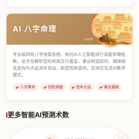
【道家奇门】
【传统奇门】
AI 八字命理
专业级四柱八字排盘系统，依托AI人工智能进行深度命理批
断。全方位解析您的命局五行喜忌、事业财运起伏、姻缘桃
花走向与大运流年吉凶，助您知命造命。支持交互式AI教学
模式。
✔️ 八字算命
✔️ 四柱排盘
✔️ 流年大运
✔️ 事业姻缘
更多智能AI预测术数