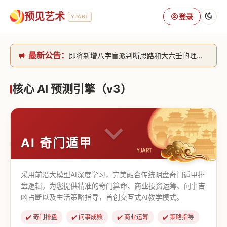
预见艺术
登录
YJART
最新公告：
即将新增八字盲派判断思路和大六壬的理气+取像判断思路。[内侧中，捐赠会员可用]2026/6/30
网站升级完成，升级全模块的算法，限时开放用户注册。2026/6/27
本站已全面接入DeepSeek-v4模型，捐赠会员支持更多功能，推理测算更精准！2026/5/28
核心 AI 预测引擎（v3）
致老用户的一封信，旧站充值会员开放注册截止到8月25日 2026/2/25
AI 奇门遁甲
采用前沿大模型AI深度学习，完美融合传统阴盘奇门遁甲排
盘逻辑。为您提供精准的奇门算命、商业投资运筹、问事吉
凶占断以及生活策略指导，首创交互式AI教学模式。
✔️ 奇门排盘
✔️ 问事成败
✔️ 商业运筹
✔️ 策略指导