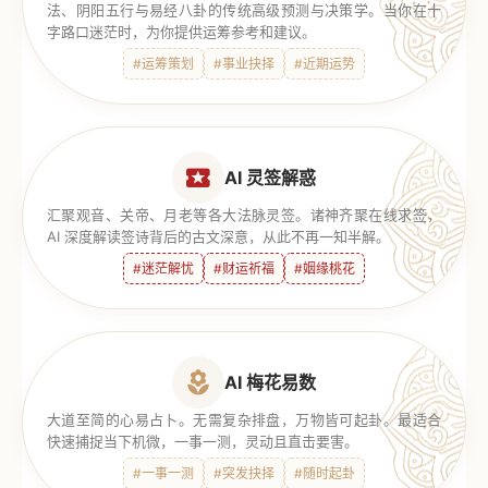
法、阴阳五行与易经八卦的传统高级预测与决策学。当你在十
字路口迷茫时，为你提供运筹参考和建议。
#运筹策划
#事业抉择
#近期运势
AI 灵签解惑
汇聚观音、关帝、月老等各大法脉灵签。诸神齐聚在线求签，
AI 深度解读签诗背后的古文深意，从此不再一知半解。
#迷茫解忧
#财运祈福
#姻缘桃花
AI 梅花易数
大道至简的心易占卜。无需复杂排盘，万物皆可起卦。最适合
快速捕捉当下机微，一事一测，灵动且直击要害。
#一事一测
#突发抉择
#随时起卦