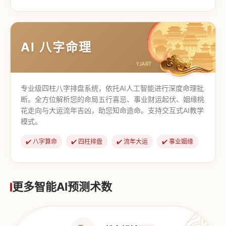
【道家奇门】
【传统奇门】
AI 八字命理
专业级四柱八字排盘系统，依托AI人工智能进行深度命理批
断。全方位解析您的命局五行喜忌、事业财运起伏、姻缘桃
花走向与大运流年吉凶，助您知命造命。支持交互式AI教学
模式。
✔️ 八字算命
✔️ 四柱排盘
✔️ 流年大运
✔️ 事业姻缘
更多智能AI预测术数