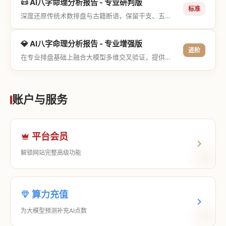
📜 AI八字命理分析报告 - 专业研判版
标准
深度还原传统术数排盘与古籍断语，保留干支、五行与神煞等专业术语，适合追求严谨考证与具备易学基础的用户。
💎 AI八字命理分析报告 - 专业增强版
进阶
在专业排盘基础上融合大模型多维交叉验证，提供更详尽的流年推演、应期运筹、象意深度剖析，以及全方位的运筹决策指导。
账户与服务
平台会员
解锁网站完整高级功能
算力充值
为大模型预测补充AI点数