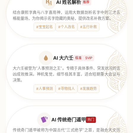
AI 姓名解析
推荐
结合康熙字典与八字喜用神，运用大数据剖析名字中的三才五
格能量场，为你揭示名字隐藏的奥秘，提供改名补救方案。
#宝宝起名
#个人改名
#五行补救
AI 大六壬
极准
SVIP
大六壬被誉为“人事预测之王”。专精于具体事件、突发状况的吉
凶成败推演。神机鬼觉，细节极其丰富，适合短期重大会议与
决策。
#人事预测
#寻物找人
#发展趋势
AI 传统奇门遁甲
热门
传统奇门遁甲被称为中国古代“三式绝学”之首，是融合天文历