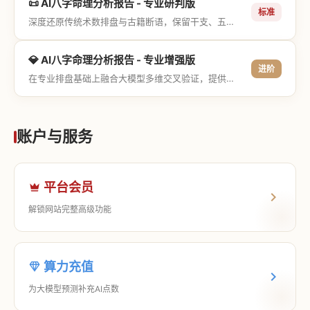
📜 AI八字命理分析报告 - 专业研判版
标准
深度还原传统术数排盘与古籍断语，保留干支、五行与神煞等专业术语，适合追求严谨考证与具备易学基础的用户。
💎 AI八字命理分析报告 - 专业增强版
进阶
在专业排盘基础上融合大模型多维交叉验证，提供更详尽的流年推演、应期运筹、象意深度剖析，以及全方位的运筹决策指导。
账户与服务
平台会员
解锁网站完整高级功能
算力充值
为大模型预测补充AI点数