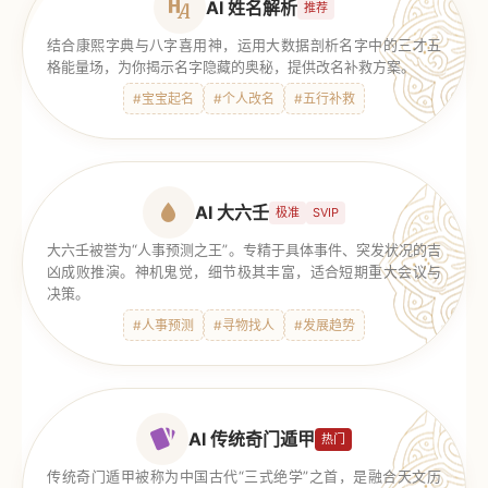
AI 姓名解析
推荐
结合康熙字典与八字喜用神，运用大数据剖析名字中的三才五
格能量场，为你揭示名字隐藏的奥秘，提供改名补救方案。
#宝宝起名
#个人改名
#五行补救
AI 大六壬
极准
SVIP
大六壬被誉为“人事预测之王”。专精于具体事件、突发状况的吉
凶成败推演。神机鬼觉，细节极其丰富，适合短期重大会议与
决策。
#人事预测
#寻物找人
#发展趋势
AI 传统奇门遁甲
热门
传统奇门遁甲被称为中国古代“三式绝学”之首，是融合天文历