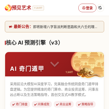
预见艺术
登录
YJART
最新公告：
即将新增八字盲派判断思路和大六壬的理气+取像判断思路。[内侧中，捐赠会员可用]2026/6/30
网站升级完成，升级全模块的算法，限时开放用户注册。2026/6/27
本站已全面接入DeepSeek-v4模型，捐赠会员支持更多功能，推理测算更精准！2026/5/28
核心 AI 预测引擎（v3）
致老用户的一封信，旧站充值会员开放注册截止到8月25日 2026/2/25
AI 奇门遁甲
采用前沿大模型AI深度学习，完美融合传统阴盘奇门遁甲排
盘逻辑。为您提供精准的奇门算命、商业投资运筹、问事吉
凶占断以及生活策略指导，首创交互式AI教学模式。
✔️ 奇门排盘
✔️ 问事成败
✔️ 商业运筹
✔️ 策略指导