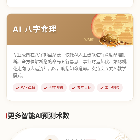
【道家奇门】
【传统奇门】
AI 八字命理
专业级四柱八字排盘系统，依托AI人工智能进行深度命理批
断。全方位解析您的命局五行喜忌、事业财运起伏、姻缘桃
花走向与大运流年吉凶，助您知命造命。支持交互式AI教学
模式。
✔️ 八字算命
✔️ 四柱排盘
✔️ 流年大运
✔️ 事业姻缘
更多智能AI预测术数