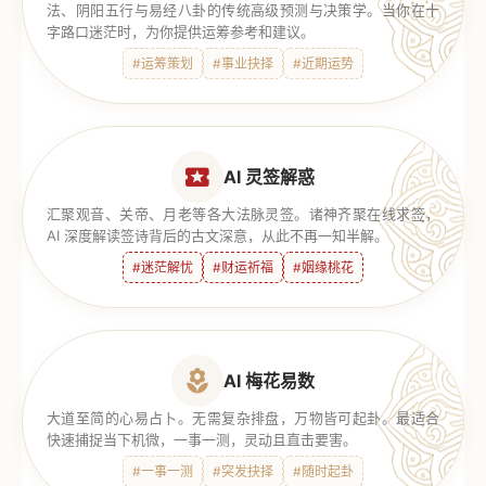
法、阴阳五行与易经八卦的传统高级预测与决策学。当你在十
字路口迷茫时，为你提供运筹参考和建议。
#运筹策划
#事业抉择
#近期运势
AI 灵签解惑
汇聚观音、关帝、月老等各大法脉灵签。诸神齐聚在线求签，
AI 深度解读签诗背后的古文深意，从此不再一知半解。
#迷茫解忧
#财运祈福
#姻缘桃花
AI 梅花易数
大道至简的心易占卜。无需复杂排盘，万物皆可起卦。最适合
快速捕捉当下机微，一事一测，灵动且直击要害。
#一事一测
#突发抉择
#随时起卦