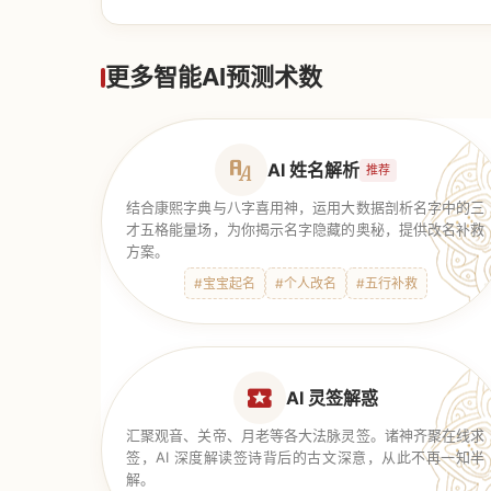
【道家奇门】
更多智能AI预测术数
AI 姓名解析
推荐
结合康熙字典与八字喜用神，运用大数据剖析名字中的三
才五格能量场，为你揭示名字隐藏的奥秘，提供改名补救
方案。
#宝宝起名
#个人改名
#五行补救
AI 灵签解惑
汇聚观音、关帝、月老等各大法脉灵签。诸神齐聚在线求
签，AI 深度解读签诗背后的古文深意，从此不再一知半
解。