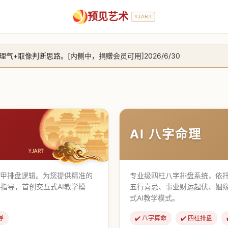
预见艺术
YJART
+取像判断思路。[内侧中，捐赠会员可用]2026/6/30
放用户注册。2026/6/27
，捐赠会员支持更多功能，推理测算更精准！2026/5/28
止到8月25日 2026/2/25
AI 八字命理
遁甲排盘逻辑。为您提供精准的
专业级四柱八字排盘系统，依托
指导，首创交互式AI教学模
五行喜忌、事业财运起伏、姻
式AI教学模式。
导
✔️ 八字算命
✔️ 四柱排盘