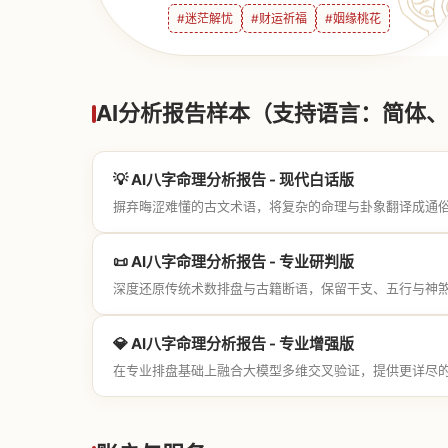
#迷茫解忧
#财运祈福
#姻缘桃花
AI分析报告样本（支持语言：简体、繁
💡 AI八字命理分析报告 - 现代白话版
摒弃晦涩难懂的古文术语，将复杂的命理与卦象翻译成通
📜 AI八字命理分析报告 - 专业研判版
深度还原传统术数排盘与古籍断语，保留干支、五行与神
💎 AI八字命理分析报告 - 专业增强版
在专业排盘基础上融合大模型多维交叉验证，提供更详尽