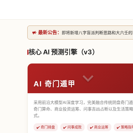
最新公告：
即将新增八字盲派判断思路和大六壬的理气
网站升级完成，升级全模块的算法，限时开
本站已全面接入DeepSeek-v4模型
核心 AI 预测引擎（v3）
致老用户的一封信，旧站充值会员开放注册截
AI 奇门遁甲
采用前沿大模型AI深度学习，完美融合传统阴盘奇门
奇门算命、商业投资运筹、问事吉凶占断以及生活策略
式。
✔️ 奇门排盘
✔️ 问事成败
✔️ 商业运筹
✔️ 策略指