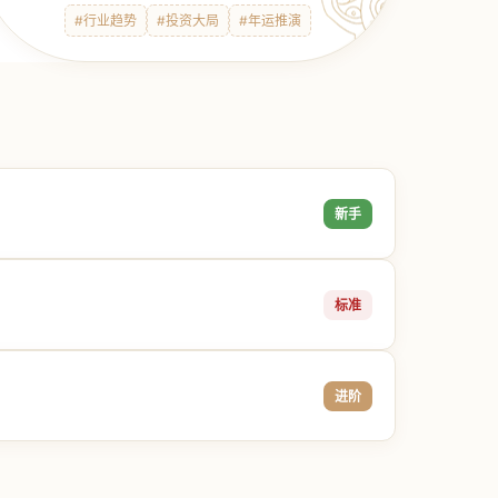
#行业趋势
#投资大局
#年运推演
新手
标准
进阶