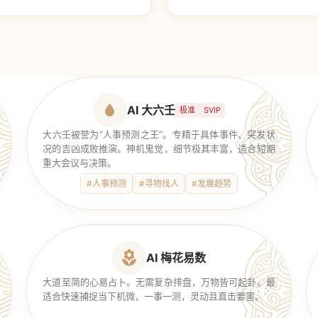
【传统奇门】
AI 大六壬
极准
SVIP
大六壬被誉为“人事预测之王”。专精于具体事件、突发状
况的吉凶成败推演。神机鬼觉，细节极其丰富，适合短期
重大会议与决策。
#人事预测
#寻物找人
#发展趋势
AI 梅花易数
大道至简的心易占卜。无需复杂排盘，万物皆可起卦。最
适合快速捕捉当下机微，一事一测，灵动且直击要害。