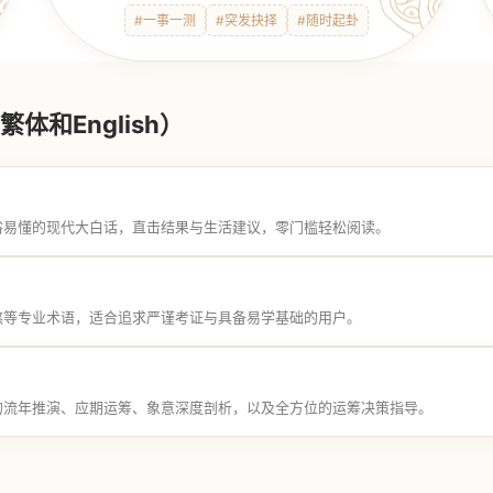
#一事一测
#突发抉择
#随时起卦
体和English）
俗易懂的现代大白话，直击结果与生活建议，零门槛轻松阅读。
煞等专业术语，适合追求严谨考证与具备易学基础的用户。
的流年推演、应期运筹、象意深度剖析，以及全方位的运筹决策指导。