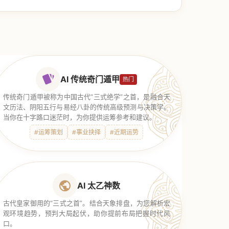
AI 传统奇门遁甲
热门
传统奇门遁甲被称为中国古代“三式绝学”之首，是融合天
文历法、阴阳五行与易经八卦的传统高级预测与决策学。
当你在十字路口迷茫时，为你提供运筹参考和建议。
#运筹策划
#事业抉择
#近期运势
AI 太乙神数
古代皇家御用的“三式之首”。结合天象排盘，为您解析宏
观环境趋势，预判大局起伏，助你提前布局把握时代风
口。