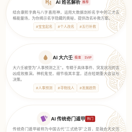
AI 姓名解析
推荐
结合康熙字典与八字喜用神，运用大数据剖析名字中的三才五
格能量场，为你揭示名字隐藏的奥秘，提供改名补救方案。
#宝宝起名
#个人改名
#五行补救
AI 大六壬
极准
SVIP
大六壬被誉为“人事预测之王”。专精于具体事件、突发状况的吉
凶成败推演。神机鬼觉，细节极其丰富，适合短期重大会议与
决策。
#人事预测
#寻物找人
#发展趋势
AI 传统奇门遁甲
热门
传统奇门遁甲被称为中国古代“三式绝学”之首，是融合天文历