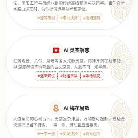
法、阴阳五行与易经八卦的传统高级预测与决策学。当你在十
字路口迷茫时，为你提供运筹参考和建议。
#运筹策划
#事业抉择
#近期运势
AI 灵签解惑
汇聚观音、关帝、月老等各大法脉灵签。诸神齐聚在线求签，
AI 深度解读签诗背后的古文深意，从此不再一知半解。
#迷茫解忧
#财运祈福
#姻缘桃花
AI 梅花易数
大道至简的心易占卜。无需复杂排盘，万物皆可起卦。最适合
快速捕捉当下机微，一事一测，灵动且直击要害。
#一事一测
#突发抉择
#随时起卦