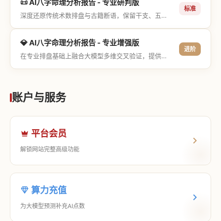
📜 AI八字命理分析报告 - 专业研判版
标准
深度还原传统术数排盘与古籍断语，保留干支、五行与神煞等专业术语，适合追求严谨考证与具备易学基础的用户。
💎 AI八字命理分析报告 - 专业增强版
进阶
在专业排盘基础上融合大模型多维交叉验证，提供更详尽的流年推演、应期运筹、象意深度剖析，以及全方位的运筹决策指导。
账户与服务
平台会员
解锁网站完整高级功能
算力充值
为大模型预测补充AI点数