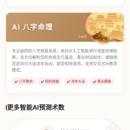
【道家奇门】
【传统奇门】
AI 八字命理
专业级四柱八字排盘系统，依托AI人工智能进行深度命理批
断。全方位解析您的命局五行喜忌、事业财运起伏、姻缘桃
花走向与大运流年吉凶，助您知命造命。支持交互式AI教学
模式。
✔️ 八字算命
✔️ 四柱排盘
✔️ 流年大运
✔️ 事业姻缘
更多智能AI预测术数