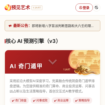
预见艺术
登录
YJART
最新公告：
即将新增八字盲派判断思路和大六壬的理气+取像判断思路。[内侧中，捐赠会员可用]2026/6/30
网站升级完成，升级全模块的算法，限时开放用户注册。2026/6/27
本站已全面接入DeepSeek-v4模型，捐赠会员支持更多功能，推理测算更精准！2026/5/28
核心 AI 预测引擎（v3）
致老用户的一封信，旧站充值会员开放注册截止到8月25日 2026/2/25
AI 奇门遁甲
采用前沿大模型AI深度学习，完美融合传统阴盘奇门遁甲排
盘逻辑。为您提供精准的奇门算命、商业投资运筹、问事吉
凶占断以及生活策略指导，首创交互式AI教学模式。
✔️ 奇门排盘
✔️ 问事成败
✔️ 商业运筹
✔️ 策略指导