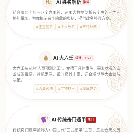
AI 姓名解析
推荐
结合康熙字典与八字喜用神，运用大数据剖析名字中的三才五
格能量场，为你揭示名字隐藏的奥秘，提供改名补救方案。
#宝宝起名
#个人改名
#五行补救
AI 大六壬
极准
SVIP
大六壬被誉为“人事预测之王”。专精于具体事件、突发状况的吉
凶成败推演。神机鬼觉，细节极其丰富，适合短期重大会议与
决策。
#人事预测
#寻物找人
#发展趋势
AI 传统奇门遁甲
热门
传统奇门遁甲被称为中国古代“三式绝学”之首，是融合天文历