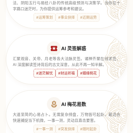
法、阴阳五行与易经八卦的传统高级预测与决策学。当你在十
字路口迷茫时，为你提供运筹参考和建议。
#运筹策划
#事业抉择
#近期运势
AI 灵签解惑
汇聚观音、关帝、月老等各大法脉灵签。诸神齐聚在线求签，
AI 深度解读签诗背后的古文深意，从此不再一知半解。
#迷茫解忧
#财运祈福
#姻缘桃花
AI 梅花易数
大道至简的心易占卜。无需复杂排盘，万物皆可起卦。最适合
快速捕捉当下机微，一事一测，灵动且直击要害。
#一事一测
#突发抉择
#随时起卦