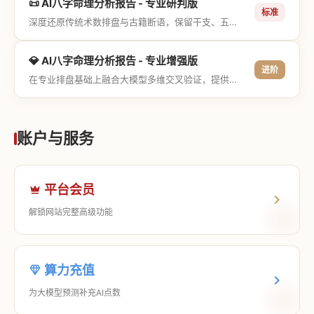
📜 AI八字命理分析报告 - 专业研判版
标准
深度还原传统术数排盘与古籍断语，保留干支、五行与神煞等专业术语，适合追求严谨考证与具备易学基础的用户。
💎 AI八字命理分析报告 - 专业增强版
进阶
在专业排盘基础上融合大模型多维交叉验证，提供更详尽的流年推演、应期运筹、象意深度剖析，以及全方位的运筹决策指导。
账户与服务
平台会员
解锁网站完整高级功能
算力充值
为大模型预测补充AI点数