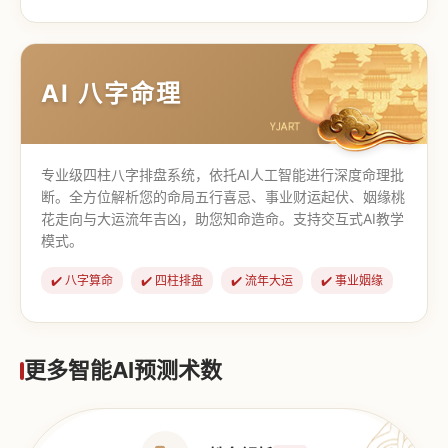
【道家奇门】
【传统奇门】
AI 八字命理
专业级四柱八字排盘系统，依托AI人工智能进行深度命理批
断。全方位解析您的命局五行喜忌、事业财运起伏、姻缘桃
花走向与大运流年吉凶，助您知命造命。支持交互式AI教学
模式。
✔️ 八字算命
✔️ 四柱排盘
✔️ 流年大运
✔️ 事业姻缘
更多智能AI预测术数