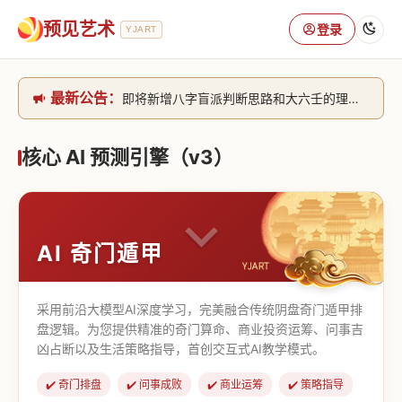
预见艺术
登录
YJART
最新公告：
即将新增八字盲派判断思路和大六壬的理气+取像判断思路。[内侧中，捐赠会员可用]2026/6/30
网站升级完成，升级全模块的算法，限时开放用户注册。2026/6/27
本站已全面接入DeepSeek-v4模型，捐赠会员支持更多功能，推理测算更精准！2026/5/28
核心 AI 预测引擎（v3）
致老用户的一封信，旧站充值会员开放注册截止到8月25日 2026/2/25
AI 奇门遁甲
采用前沿大模型AI深度学习，完美融合传统阴盘奇门遁甲排
盘逻辑。为您提供精准的奇门算命、商业投资运筹、问事吉
凶占断以及生活策略指导，首创交互式AI教学模式。
✔️ 奇门排盘
✔️ 问事成败
✔️ 商业运筹
✔️ 策略指导