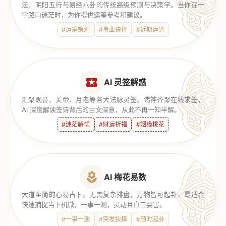
法、阴阳五行与易经八卦的传统高级预测与决策学。当你在十
字路口迷茫时，为你提供运筹参考和建议。
#运筹策划
#事业抉择
#近期运势
AI 灵签解惑
汇聚观音、关帝、月老等各大法脉灵签。诸神齐聚在线求签，
AI 深度解读签诗背后的古文深意，从此不再一知半解。
#迷茫解忧
#财运祈福
#姻缘桃花
AI 梅花易数
大道至简的心易占卜。无需复杂排盘，万物皆可起卦。最适合
快速捕捉当下机微，一事一测，灵动且直击要害。
#一事一测
#突发抉择
#随时起卦