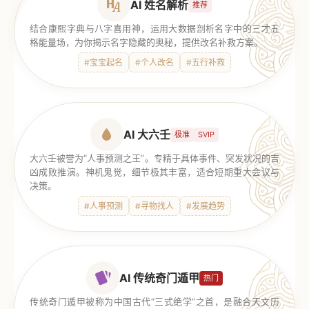
AI 姓名解析
推荐
结合康熙字典与八字喜用神，运用大数据剖析名字中的三才五
格能量场，为你揭示名字隐藏的奥秘，提供改名补救方案。
#宝宝起名
#个人改名
#五行补救
AI 大六壬
极准
SVIP
大六壬被誉为“人事预测之王”。专精于具体事件、突发状况的吉
凶成败推演。神机鬼觉，细节极其丰富，适合短期重大会议与
决策。
#人事预测
#寻物找人
#发展趋势
AI 传统奇门遁甲
热门
传统奇门遁甲被称为中国古代“三式绝学”之首，是融合天文历