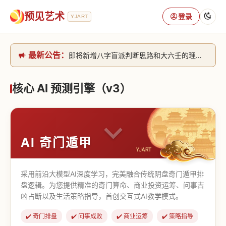
预见艺术
登录
YJART
最新公告：
即将新增八字盲派判断思路和大六壬的理气+取像判断思路。[内侧中，捐赠会员可用]2026/6/30
网站升级完成，升级全模块的算法，限时开放用户注册。2026/6/27
本站已全面接入DeepSeek-v4模型，捐赠会员支持更多功能，推理测算更精准！2026/5/28
核心 AI 预测引擎（v3）
致老用户的一封信，旧站充值会员开放注册截止到8月25日 2026/2/25
AI 奇门遁甲
采用前沿大模型AI深度学习，完美融合传统阴盘奇门遁甲排
盘逻辑。为您提供精准的奇门算命、商业投资运筹、问事吉
凶占断以及生活策略指导，首创交互式AI教学模式。
✔️ 奇门排盘
✔️ 问事成败
✔️ 商业运筹
✔️ 策略指导