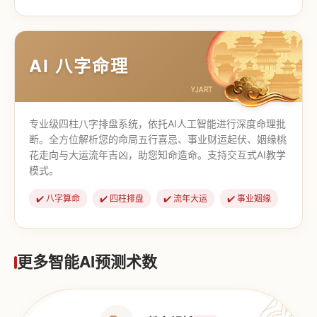
【道家奇门】
【传统奇门】
AI 八字命理
专业级四柱八字排盘系统，依托AI人工智能进行深度命理批
断。全方位解析您的命局五行喜忌、事业财运起伏、姻缘桃
花走向与大运流年吉凶，助您知命造命。支持交互式AI教学
模式。
✔️ 八字算命
✔️ 四柱排盘
✔️ 流年大运
✔️ 事业姻缘
更多智能AI预测术数