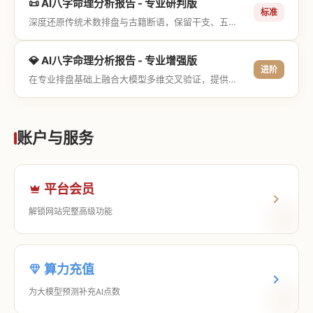
📜 AI八字命理分析报告 - 专业研判版
标准
深度还原传统术数排盘与古籍断语，保留干支、五行与神煞等专业术语，适合追求严谨考证与具备易学基础的用户。
💎 AI八字命理分析报告 - 专业增强版
进阶
在专业排盘基础上融合大模型多维交叉验证，提供更详尽的流年推演、应期运筹、象意深度剖析，以及全方位的运筹决策指导。
账户与服务
平台会员
解锁网站完整高级功能
算力充值
为大模型预测补充AI点数